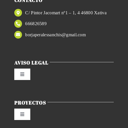
CONTACTO
C/ Pintor Jacomart nº1 – 1, 4 46800 Xativa
666826589
borjaperalessanchis@gmail.com
AVISO LEGAL
Toggle
Navigation
Política de privacidad
PROYECTOS
Condiciones de uso
Toggle
Navigation
Ley de cookies