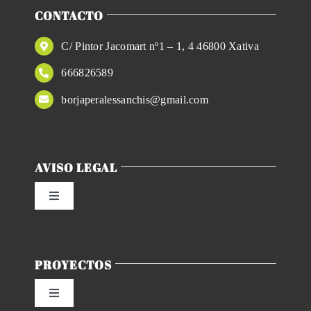
CONTACTO
C/ Pintor Jacomart nº1 – 1, 4 46800 Xativa
666826589
borjaperalessanchis@gmail.com
AVISO LEGAL
Toggle
Navigation
Política de privacidad
PROYECTOS
Condiciones de uso
Toggle
Navigation